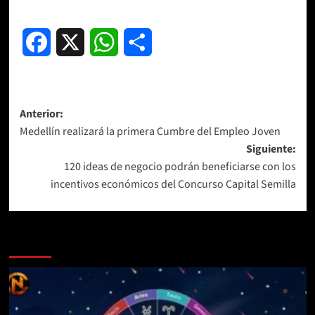
Facebook
X
WhatsApp
Compartir
Navegación
Anterior:
Medellín realizará la primera Cumbre del Empleo Joven
de
Siguiente:
entradas
120 ideas de negocio podrán beneficiarse con los
incentivos económicos del Concurso Capital Semilla
Más historias