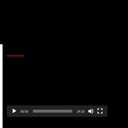
AL AIRE – POLÍTICA
Reproductor
de
vídeo
00:00
24:10
AL AIRE – ENTRETENIMIENTO