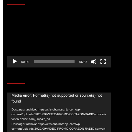
Reproductor
de
vídeo
00:00
06:57
CORAZÓN RADIO
Reproductor
Media error: Format(s) not supported or source(s) not
found
de
vídeo
Descargar archivo: https://cristobalnaranjo.com/wp-
content/uploads/2020/09/VIDEO-PROMO-CORAZON-RADIO-convert-
video-online.com_.mp4?_=3
Descargar archivo: https://cristobalnaranjo.com/wp-
content/uploads/2020/09/VIDEO-PROMO-CORAZON-RADIO-convert-