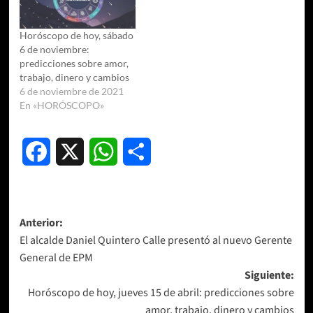
Horóscopo de hoy, sábado
6 de noviembre:
predicciones sobre amor,
trabajo, dinero y cambios
6 de noviembre de 2021
En «HORÓSCOPO»
Facebook
X
WhatsApp
Compartir
Navegación
Anterior:
El alcalde Daniel Quintero Calle presentó al nuevo Gerente
de
General de EPM
entradas
Siguiente:
Horóscopo de hoy, jueves 15 de abril: predicciones sobre
amor, trabajo, dinero y cambios