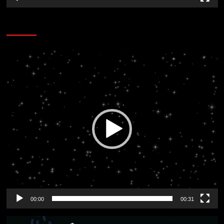
CORAZÓN RADIO
Reproductor
de
vídeo
00:00
00:31