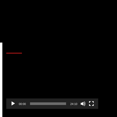
AL AIRE – POLÍTICA
Reproductor
de
vídeo
00:00
24:10