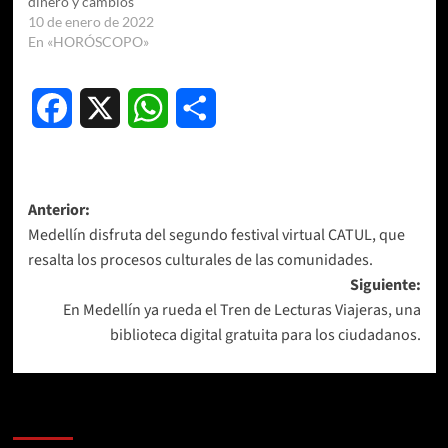
dinero y cambios
10 de enero de 2022
En «HORÓSCOPO»
Facebook
X
WhatsApp
Compartir
Navegación
Anterior:
Medellín disfruta del segundo festival virtual CATUL, que
de
resalta los procesos culturales de las comunidades.
entradas
Siguiente:
En Medellín ya rueda el Tren de Lecturas Viajeras, una
biblioteca digital gratuita para los ciudadanos.
Más historias