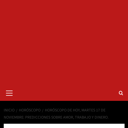
Menú
primario
INICIO
HORÓSCOPO
HORÓSCOPO DE HOY, MARTES 17 DE
NOVIEMBRE: PREDICCIONES SOBRE AMOR, TRABAJO Y DINERO.