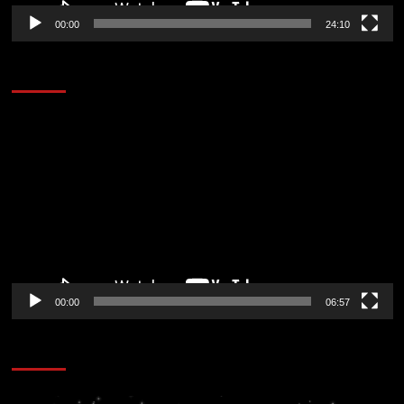
00:00
24:10
AL AIRE – ENTRETENIMIENTO
Reproductor
de
vídeo
00:00
06:57
CORAZÓN RADIO