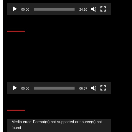
00:00
24:10
AL AIRE – ENTRETENIMIENTO
Reproductor
de
vídeo
00:00
06:57
CORAZÓN RADIO
Reproductor
Media error: Format(s) not supported or source(s) not
found
de