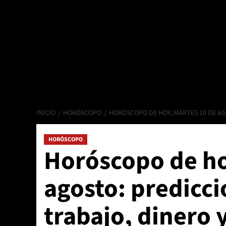
INICIO
HORÓSCOPO
HORÓSCOPO DE HOY, MARTES 10 DE AG
HORÓSCOPO
Horóscopo de ho
agosto: predicc
trabajo, dinero 