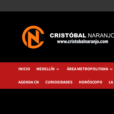
Saltar
al
contenido
INICIO
MEDELLÍN
ÁREA METROPOLITANA
AGENDA CN
CURIOSIDADES
HORÓSCOPO
LA