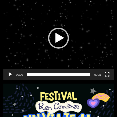
de
vídeo
00:00
00:31