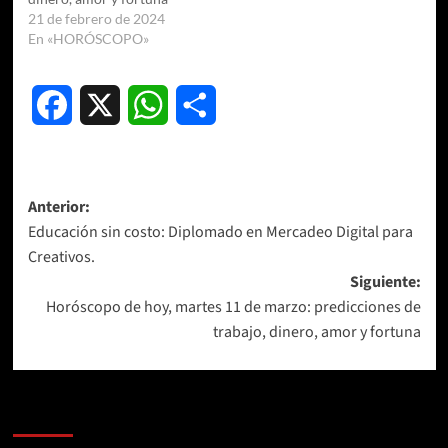
21 de febrero de 2024
En «HORÓSCOPO»
Facebook
X
WhatsApp
Compartir
Navegación
Anterior:
Educación sin costo: Diplomado en Mercadeo Digital para
de
Creativos.
entradas
Siguiente:
Horóscopo de hoy, martes 11 de marzo: predicciones de
trabajo, dinero, amor y fortuna
Más historias