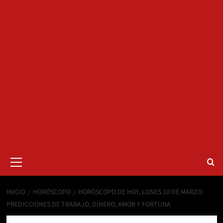
Menú
primario
INICIO
HORÓSCOPO
HORÓSCOPO DE HOY, LUNES 10 DE MARZO:
PREDICCIONES DE TRABAJO, DINERO, AMOR Y FORTUNA