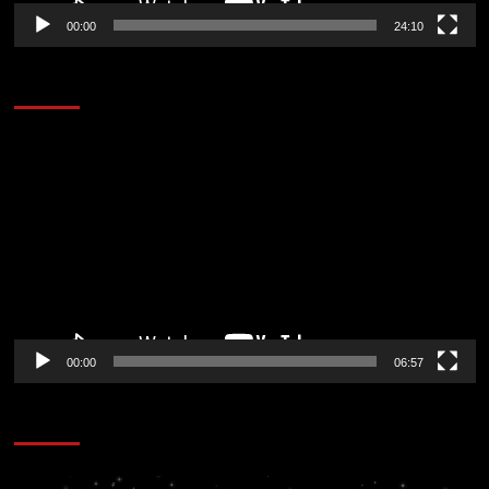
00:00
24:10
AL AIRE – ENTRETENIMIENTO
Reproductor
de
vídeo
00:00
06:57
CORAZÓN RADIO
Reproductor