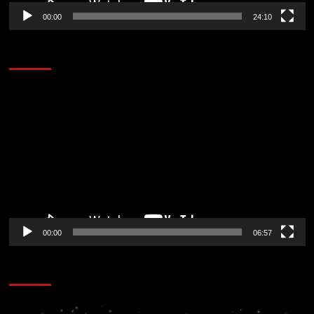
00:00
24:10
AL AIRE – ENTRETENIMIENTO
Reproductor
de
vídeo
00:00
06:57
CORAZÓN RADIO
Reproductor