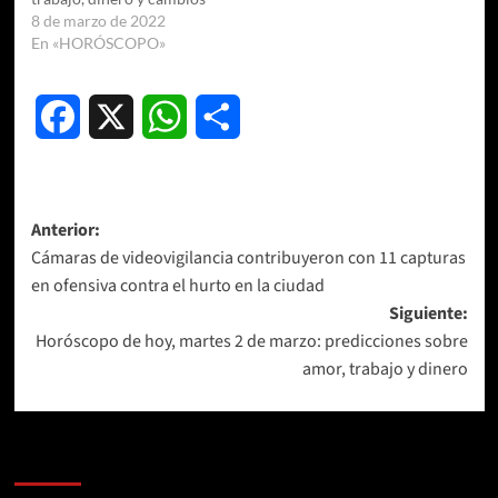
8 de marzo de 2022
En «HORÓSCOPO»
Facebook
X
WhatsApp
Compartir
Navegación
Anterior:
Cámaras de videovigilancia contribuyeron con 11 capturas
de
en ofensiva contra el hurto en la ciudad
entradas
Siguiente:
Horóscopo de hoy, martes 2 de marzo: predicciones sobre
amor, trabajo y dinero
Más historias