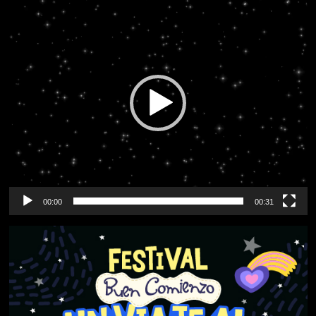
de
vídeo
00:00
00:31