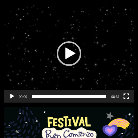
Reproductor
de
vídeo
00:00
00:31