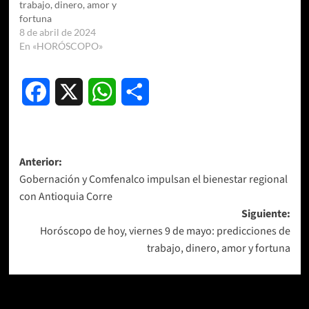
trabajo, dinero, amor y
fortuna
8 de abril de 2024
En «HORÓSCOPO»
Facebook
X
WhatsApp
Compartir
Navegación
Anterior:
Gobernación y Comfenalco impulsan el bienestar regional
de
con Antioquia Corre
entradas
Siguiente:
Horóscopo de hoy, viernes 9 de mayo: predicciones de
trabajo, dinero, amor y fortuna
Más historias