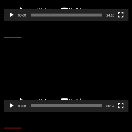
00:00
24:10
AL AIRE – ENTRETENIMIENTO
Reproductor
de
vídeo
00:00
06:57
CORAZÓN RADIO