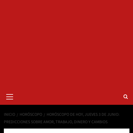
Menú
primario
INICIO
HORÓSCOPO
HORÓSCOPO DE HOY, JUEVES 3 DE JUNIO:
PREDICCIONES SOBRE AMOR, TRABAJO, DINERO Y CAMBIOS