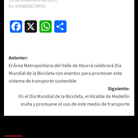
En «HORÓSCOPO»
Facebook
X
WhatsApp
Compartir
Navegación
Anterior:
El Área Metropolitana del Valle de Aburrá celebrará Día
de
Mundial de la Bicicleta con eventos para promover este
entradas
sistema de transporte sostenible
Siguiente:
En el Día Mundial de la Bicicleta, el Alcalde de Medellín
invita y promueve el uso de este medio de transporte
Más historias