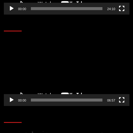
00:00
24:10
AL AIRE – ENTRETENIMIENTO
Reproductor
de
vídeo
00:00
06:57
CORAZÓN RADIO