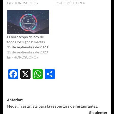
En «HORÓSCOPO»
En «HORÓSCOPO»
El horóscopo de hoy de
todos los signos: martes
15 de septiembre de 2020.
15 de septiembre de 2020
En «HORÓSCOPO»
Facebook
X
WhatsApp
Compartir
Navegación
Anterior:
Medellín está lista para la reapertura de restaurantes.
de
Siguiente: