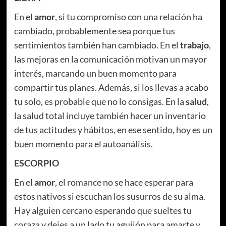
En el
amor
, si tu compromiso con una relación ha
cambiado, probablemente sea porque tus
sentimientos también han cambiado. En el
trabajo
,
las mejoras en la comunicación motivan un mayor
interés, marcando un buen momento para
compartir tus planes. Además, si los llevas a acabo
tu solo, es probable que no lo consigas. En la
salud
,
la salud total incluye también hacer un inventario
de tus actitudes y hábitos, en ese sentido, hoy es un
buen momento para el autoanálisis.
ESCORPIO
En el
amor
, el romance no se hace esperar para
estos nativos si escuchan los susurros de su alma.
Hay alguien cercano esperando que sueltes tu
coraza y dejes a un lado tu aguijón para amarte y