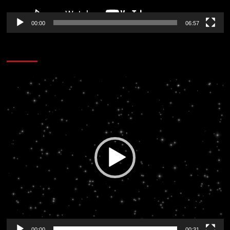
00:00
06:57
CORAZÓN RADIO
Reproductor
de
vídeo
00:00
00:31