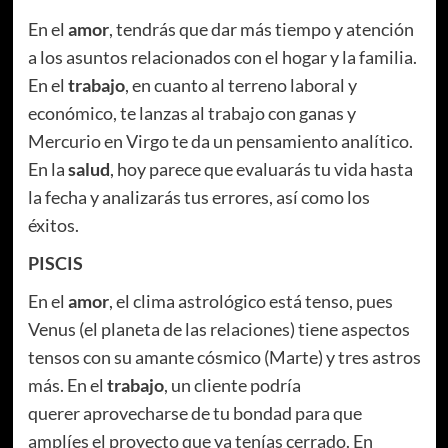
En el
amor
, tendrás que dar más tiempo y atención
a los asuntos relacionados con el hogar y la familia.
En el
trabajo
, en cuanto al terreno laboral y
económico, te lanzas al trabajo con ganas y
Mercurio en Virgo te da un pensamiento analítico.
En la
salud
, hoy parece que evaluarás tu vida hasta
la fecha y analizarás tus errores, así como los
éxitos.
PISCIS
En el
amor
, el clima astrológico está tenso, pues
Venus (el planeta de las relaciones) tiene aspectos
tensos con su amante cósmico (Marte) y tres astros
más. En el
trabajo
, un cliente podría
querer aprovecharse de tu bondad para que
amplíes el proyecto que ya tenías cerrado. En