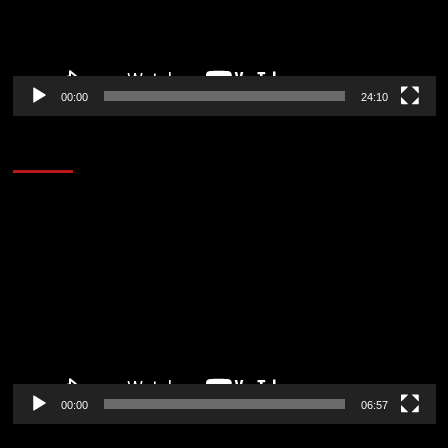
00:00
24:10
AL AIRE – ENTRETENIMIENTO
Reproductor
de
vídeo
00:00
06:57