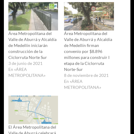
Área Metropolitana del
Área Metropolitana del
Valle de Aburrá y Alcaldía
Valle de Aburrá y Alcaldía
de Medellín iniciarán
de Medellín firman
construcción de la
convenio por $8.896
Ciclorruta Norte Sur
millones para construir I
3 de junio de 2021
etapa de la Ciclorruta
En «ÁREA
Norte-Sur
METROPOLITANA»
8 de noviembre de 2021
En «ÁREA
METROPOLITANA»
El Área Metropolitana del
Valle de Aburrá celebrará