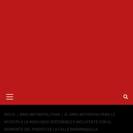
Menú
primario
INICIO
ÁREA METROPOLITANA
EL ÁREA METROPOLITANA LE
APUESTA A LA MOVILIDAD SOSTENIBLE E INCLUYENTE CON EL
DESMONTE DEL PUENTE DE LA CALLE BARRANQUILLA.