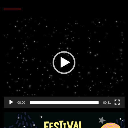
CORAZÓN RADIO
Reproductor
de
vídeo
00:00
00:31