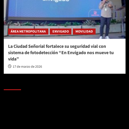
ÁREA METROPOLITANA
ENVIGADO
MOVILIDAD
La Ciudad Señorial fortalece su seguridad vial con
sistema de fotodetección “En Envigado nos mueve tu
vida”
17 de marzo de 2026
AL AIRE – POLÍTICA
Reproductor
de
vídeo