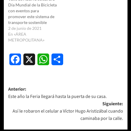
Día Mundial de la Bicicleta
con eventos para
promover este sistema de
transporte sostenible
2 de junio de 2021
En «ÁREA
METROPOLITANA»
Facebook
X
WhatsApp
Compartir
Navegación
Anterior:
Este año la Feria llegará hasta la puerta de su casa.
de
Siguiente:
entradas
Así le robaron el celular a Víctor Hugo Aristizábal cuando
caminaba por la calle.