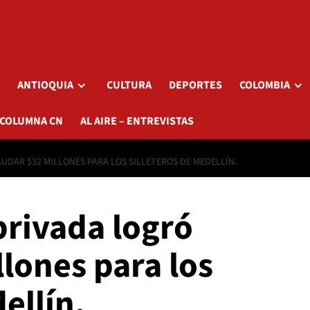
ANTIOQUIA
CULTURA
DEPORTES
COLOMBIA
 COLUMNA CN
AL AIRE – ENTREVISTAS
UDAR $32 MILLONES PARA LOS SILLETEROS DE MEDELLÍN.
privada logró
lones para los
ellín.