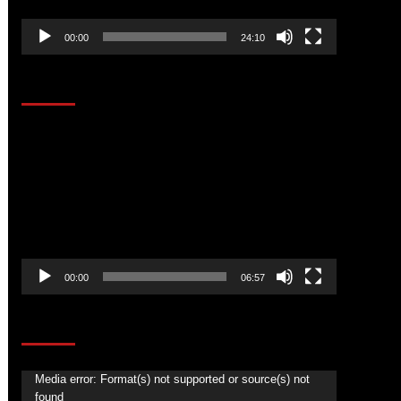
00:00
24:10
AL AIRE – ENTRETENIMIENTO
Reproductor
de
vídeo
00:00
06:57
CORAZÓN RADIO
Reproductor
Media error: Format(s) not supported or source(s) not
found