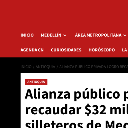
INICIO
MEDELLÍN
ÁREA METROPOLITANA
AGENDA CN
CURIOSIDADES
HORÓSCOPO
LA
INICIO
ANTIOQUIA
ALIANZA PÚBLICO PRIVADA LOGRÓ RECA
ANTIOQUIA
Alianza público 
recaudar $32 mil
silleteros de Med