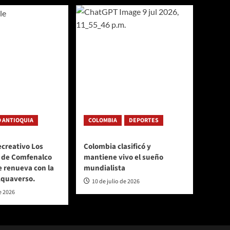
 ANTIOQUIA
COLOMBIA
DEPORTES
ecreativo Los
Colombia clasificó y
 de Comfenalco
mantiene vivo el sueño
e renueva con la
mundialista
Aquaverso.
10 de julio de 2026
e 2026