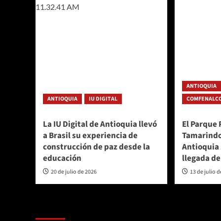
ANTIOQUIA
ANTIOQUIA
IU DIGITAL
COMFENALCO
La IU Digital de Antioquia llevó
El Parque 
a Brasil su experiencia de
Tamarindo
construcción de paz desde la
Antioquia 
educación
llegada d
20 de julio de 2026
13 de julio 
Te pueden interesar