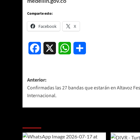
medellin.gov.co
Comparte esto:
Facebook
X
Facebook
X
WhatsApp
Compartir
Navegación
Anterior:
Confirmadas las 27 bandas que estarán en Altavoz Fes
de
Internacional.
entradas
Más historias