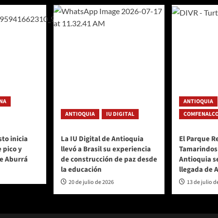
NA
ANTIOQUIA
ANTIOQUIA
IU DIGITAL
COMFENALCO
to inicia
La IU Digital de Antioquia
El Parque R
 pico y
llevó a Brasil su experiencia
Tamarindos
de Aburrá
de construcción de paz desde
Antioquia s
la educación
llegada de 
20 de julio de 2026
13 de julio d