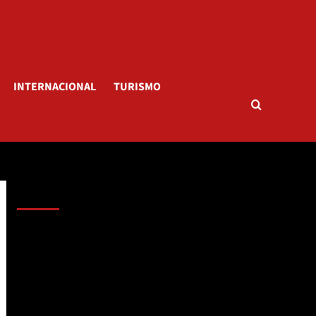
INTERNACIONAL
TURISMO
AL AIRE – POLÍTICA
Reproductor
de
vídeo