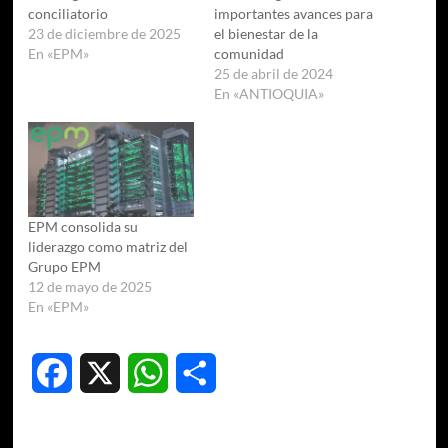
conciliatorio
importantes avances para
23 de diciembre de 2025
el bienestar de la
En «EPM»
comunidad
25 de abril de 2024
En «ANTIOQUIA»
EPM consolida su
liderazgo como matriz del
Grupo EPM
12 de mayo de 2025
En «EPM»
Facebook
X
WhatsApp
Compartir